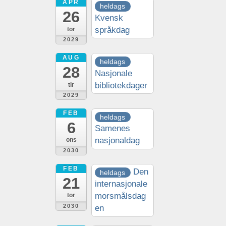
APR
heldags
26
Kvensk
språkdag
tor
2029
AUG
heldags
28
Nasjonale
bibliotekdager
tir
2029
FEB
heldags
6
Samenes
nasjonaldag
ons
2030
FEB
Den
heldags
21
internasjonale
morsmålsdag
tor
2030
en