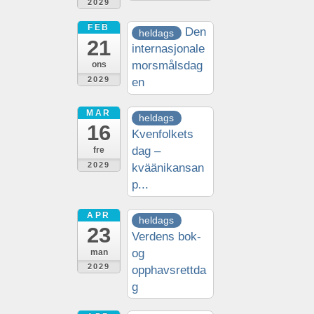
2029
FEB
Den
heldags
21
internasjonale
morsmålsdag
ons
2029
en
MAR
heldags
16
Kvenfolkets
dag –
fre
2029
kväänikansan
p...
APR
heldags
23
Verdens bok-
og
man
2029
opphavsrettda
g