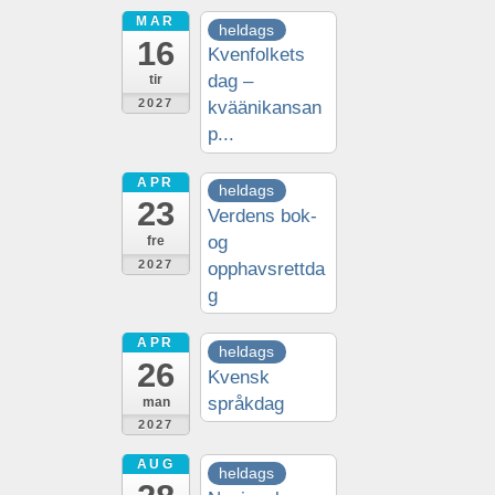
MAR
heldags
16
Kvenfolkets
dag –
tir
2027
kväänikansan
p...
APR
heldags
23
Verdens bok-
og
fre
2027
opphavsrettda
g
APR
heldags
26
Kvensk
språkdag
man
2027
AUG
heldags