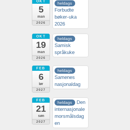
OKT
heldags
5
Forbudte
bøker-uka
man
2026
2026
OKT
heldags
19
Samisk
språkuke
man
2026
FEB
heldags
6
Samenes
nasjonaldag
lør
2027
FEB
Den
heldags
21
internasjonale
morsmålsdag
søn
2027
en