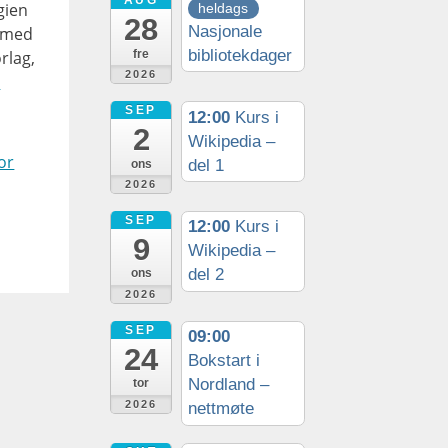
AUG
gien
heldags
28
Nasjonale
d med
bibliotekdager
fre
rlag,
2026
-
SEP
12:00
Kurs i
2
Wikipedia –
or
del 1
ons
2026
SEP
12:00
Kurs i
9
Wikipedia –
del 2
ons
2026
SEP
09:00
24
Bokstart i
Nordland –
tor
2026
nettmøte