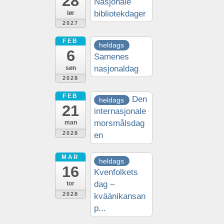
28
Nasjonale
bibliotekdager
lør
2027
FEB
heldags
6
Samenes
nasjonaldag
søn
2028
FEB
Den
heldags
21
internasjonale
morsmålsdag
man
2028
en
MAR
heldags
16
Kvenfolkets
dag –
tor
2028
kväänikansan
p...