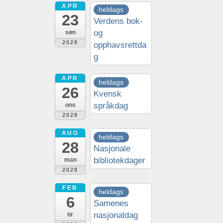
APR
heldags
23
Verdens bok-
og
søn
2028
opphavsrettda
g
APR
heldags
26
Kvensk
språkdag
ons
2028
AUG
heldags
28
Nasjonale
bibliotekdager
man
2028
FEB
heldags
6
Samenes
nasjonaldag
tir