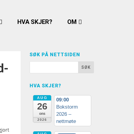
HVA SKJER?
OM
SØK PÅ NETTSIDEN
d-
HVA SKJER?
AUG
09:00
26
Bokstorm
2026 –
ons
2026
nettmøte
gjort