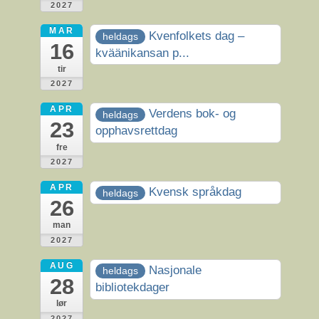
2027
MAR
Kvenfolkets dag –
heldags
16
kväänikansan p...
tir
2027
APR
Verdens bok- og
heldags
23
opphavsrettdag
fre
2027
APR
Kvensk språkdag
heldags
26
man
2027
AUG
Nasjonale
heldags
28
bibliotekdager
lør
2027