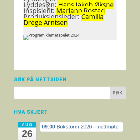
Lyddesign:
Hans Jakob Øksne
Inspisient:
Mariann Rostad
Produksjonsleder:
Camilla
Drege Arntsen
SØK PÅ NETTSIDEN
HVA SKJER?
AUG
09:00
Bokstorm 2026 – nettmøte
26