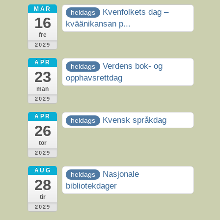
MAR
Kvenfolkets dag –
heldags
16
kväänikansan p...
fre
2029
APR
Verdens bok- og
heldags
23
opphavsrettdag
man
2029
APR
Kvensk språkdag
heldags
26
tor
2029
AUG
Nasjonale
heldags
28
bibliotekdager
tir
2029