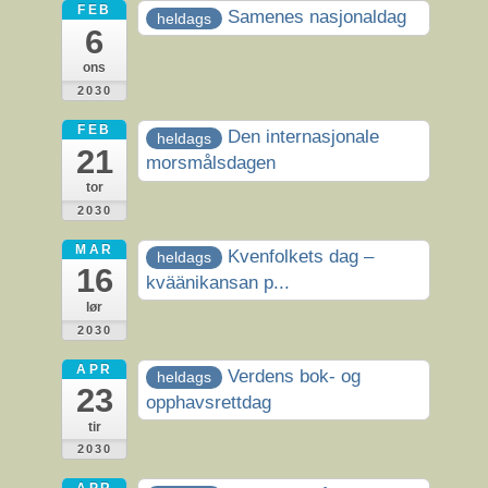
FEB
Samenes nasjonaldag
heldags
6
ons
2030
FEB
Den internasjonale
heldags
21
morsmålsdagen
tor
2030
MAR
Kvenfolkets dag –
heldags
16
kväänikansan p...
lør
2030
APR
Verdens bok- og
heldags
23
opphavsrettdag
tir
2030