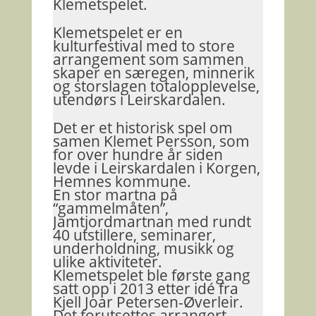
Klemetspelet.
Klemetspelet er en
kulturfestival med to store
arrangement som sammen
skaper en særegen, minnerik
og storslagen totalopplevelse,
utendørs i Leirskardalen.
Det er et historisk spel om
samen Klemet Persson, som
for over hundre år siden
levde i Leirskardalen i Korgen,
Hemnes kommune.
En stor martna på
“gammelmåten”,
Jamtjordmartnan med rundt
40 utstillere, seminarer,
underholdning, musikk og
ulike aktiviteter.
Klemetspelet ble første gang
satt opp i 2013 etter idé fra
Kjell Joar Petersen-Øverleir.
Det forutsettes arrangert