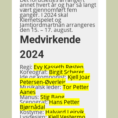
annet hvert år og har så langt
vært gjennomført fem
ganger. I 2024 skal
Klemetspelet og
Jamtjordmartnan arrangeres
den 15. – 17. august.
Medvirkende
2024
Regi:
Evy Kasseth Røsten
Koreograf:
Birgit Scherer
Ide og komponist:
Kjell Joar
Petersen-Øverleir
Musikalsk leder:
Tor Petter
Aanes
Manus:
Stig Bang
Scenograf:
Hans Petter
Bjørnådal
Kostyme:
Halvard Leirvik
Lysdesign:
Kjell Vestermo