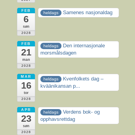
FEB
Samenes nasjonaldag
heldags
6
søn
2028
FEB
Den internasjonale
heldags
21
morsmålsdagen
man
2028
MAR
Kvenfolkets dag –
heldags
16
kväänikansan p...
tor
2028
APR
Verdens bok- og
heldags
23
opphavsrettdag
søn
2028