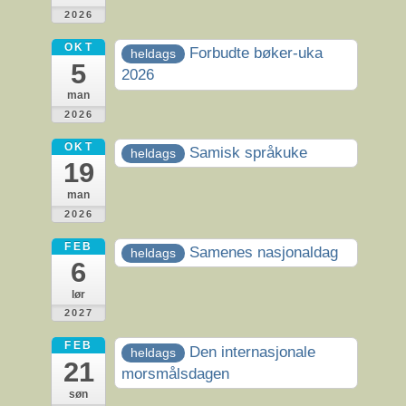
2026
OKT
Forbudte bøker-uka
heldags
5
2026
man
2026
OKT
Samisk språkuke
heldags
19
man
2026
FEB
Samenes nasjonaldag
heldags
6
lør
2027
FEB
Den internasjonale
heldags
21
morsmålsdagen
søn