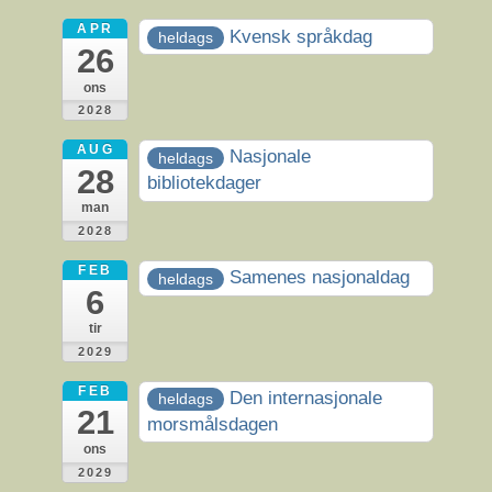
APR
Kvensk språkdag
heldags
26
ons
2028
AUG
Nasjonale
heldags
28
bibliotekdager
man
2028
FEB
Samenes nasjonaldag
heldags
6
tir
2029
FEB
Den internasjonale
heldags
21
morsmålsdagen
ons
2029