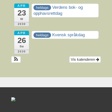
APR
Verdens bok- og
heldags
23
opphavsrettdag
tir
2030
APR
Kvensk språkdag
heldags
26
fre
2030
Vis kalenderen