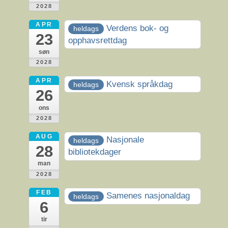
2028
APR
Verdens bok- og
heldags
23
opphavsrettdag
søn
2028
APR
Kvensk språkdag
heldags
26
ons
2028
AUG
Nasjonale
heldags
28
bibliotekdager
man
2028
FEB
Samenes nasjonaldag
heldags
6
tir