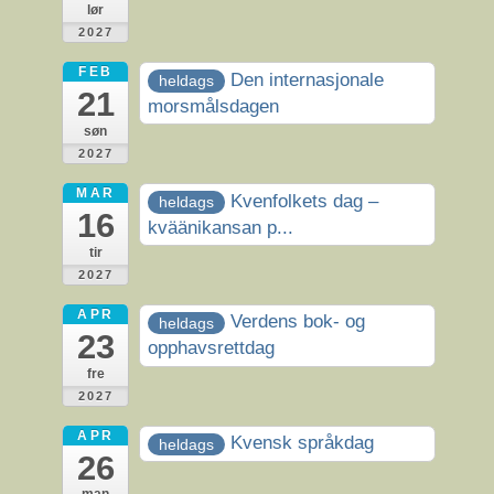
lør
2027
FEB
Den internasjonale
heldags
21
morsmålsdagen
søn
2027
MAR
Kvenfolkets dag –
heldags
16
kväänikansan p...
tir
2027
APR
Verdens bok- og
heldags
23
opphavsrettdag
fre
2027
APR
Kvensk språkdag
heldags
26