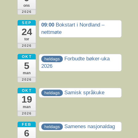
ons
2026
SEP
09:00
Bokstart i Nordland –
24
nettmøte
tor
2026
OKT
Forbudte bøker-uka
heldags
5
2026
man
2026
OKT
Samisk språkuke
heldags
19
man
2026
FEB
Samenes nasjonaldag
heldags
6