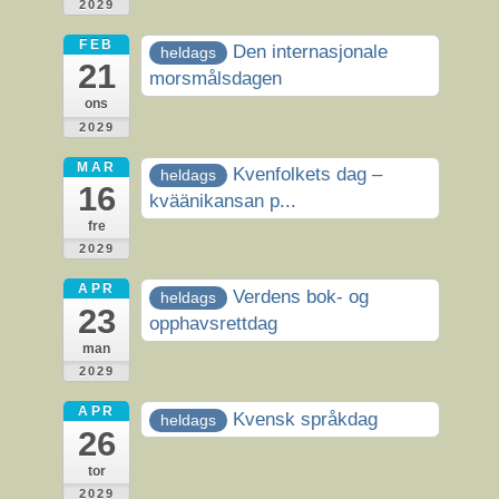
2029
FEB
Den internasjonale
heldags
21
morsmålsdagen
ons
2029
MAR
Kvenfolkets dag –
heldags
16
kväänikansan p...
fre
2029
APR
Verdens bok- og
heldags
23
opphavsrettdag
man
2029
APR
Kvensk språkdag
heldags
26
tor
2029