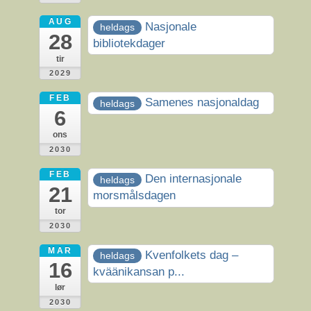
AUG
Nasjonale
heldags
28
bibliotekdager
tir
2029
FEB
Samenes nasjonaldag
heldags
6
ons
2030
FEB
Den internasjonale
heldags
21
morsmålsdagen
tor
2030
MAR
Kvenfolkets dag –
heldags
16
kväänikansan p...
lør
2030