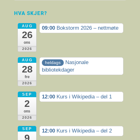
HVA SKJER?
AUG
09:00
Bokstorm 2026 – nettmøte
26
ons
2026
AUG
Nasjonale
heldags
28
bibliotekdager
fre
2026
SEP
12:00
Kurs i Wikipedia – del 1
2
ons
2026
SEP
12:00
Kurs i Wikipedia – del 2
9