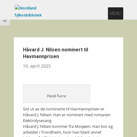
Veksle høykontrast
MENU
Veksle skriftstørrelse
Håvard J. Nilsen nominert til
Havmannprisen
10. april 2025
Heidi Furre
Sist ut av de nominerte til Havmannprisen er
Håvard J. Nilsen. Han er nominert med romanen
Elektrolysesang.
Håvard J. Nilsen kommer fra Mosjøen. Han bor og
arbeider i Trondheim, hvor han blant annet