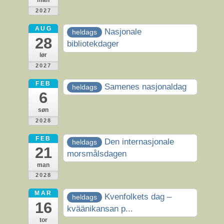
man
2027
AUG
Nasjonale
heldags
28
bibliotekdager
lør
2027
FEB
Samenes nasjonaldag
heldags
6
søn
2028
FEB
Den internasjonale
heldags
21
morsmålsdagen
man
2028
MAR
Kvenfolkets dag –
heldags
16
kväänikansan p...
tor