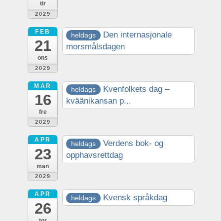
tir
2029
FEB
Den internasjonale
heldags
21
morsmålsdagen
ons
2029
MAR
Kvenfolkets dag –
heldags
16
kväänikansan p...
fre
2029
APR
Verdens bok- og
heldags
23
opphavsrettdag
man
2029
APR
Kvensk språkdag
heldags
26
tor