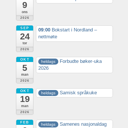
9
ons
2026
SEP
09:00
Bokstart i Nordland –
24
nettmøte
tor
2026
OKT
Forbudte bøker-uka
heldags
5
2026
man
2026
OKT
Samisk språkuke
heldags
19
man
2026
FEB
Samenes nasjonaldag
heldags