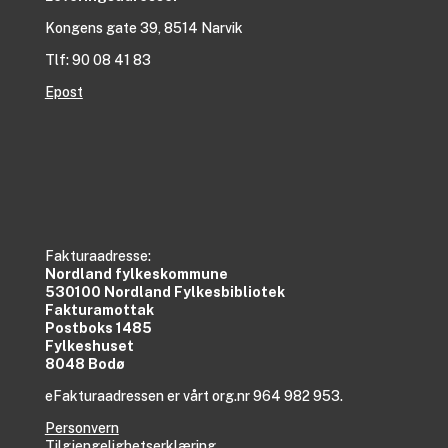
Kongens gate 39, 8514 Narvik
Tlf: 90 08 41 83
Epost
Fakturaadresse:
Nordland fylkeskommune
530100 Nordland Fylkesbibliotek
Fakturamottak
Postboks 1485
Fylkeshuset
8048 Bodø
eFakturaadressen er vårt org.nr 964 982 953.
Personvern
Tilgjengelighetserklæring