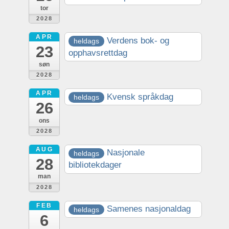
tor
2028
APR
Verdens bok- og
heldags
23
opphavsrettdag
søn
2028
APR
Kvensk språkdag
heldags
26
ons
2028
AUG
Nasjonale
heldags
28
bibliotekdager
man
2028
FEB
Samenes nasjonaldag
heldags
6