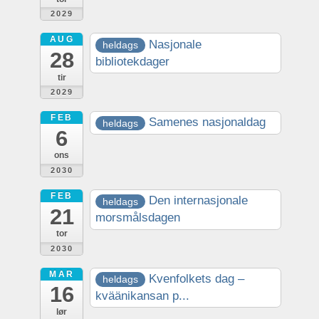
2029
AUG
Nasjonale
heldags
28
bibliotekdager
tir
2029
FEB
Samenes nasjonaldag
heldags
6
ons
2030
FEB
Den internasjonale
heldags
21
morsmålsdagen
tor
2030
MAR
Kvenfolkets dag –
heldags
16
kväänikansan p...
lør