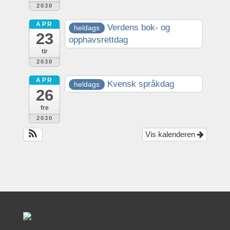
2030
APR
Verdens bok- og
heldags
23
opphavsrettdag
tir
2030
APR
Kvensk språkdag
heldags
26
fre
2030
Vis kalenderen