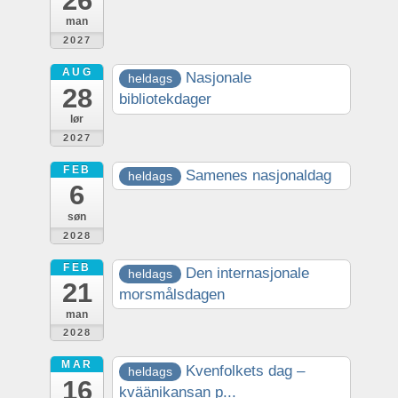
man
2027
AUG
Nasjonale
heldags
28
bibliotekdager
lør
2027
FEB
Samenes nasjonaldag
heldags
6
søn
2028
FEB
Den internasjonale
heldags
21
morsmålsdagen
man
2028
MAR
Kvenfolkets dag –
heldags
16
kväänikansan p...