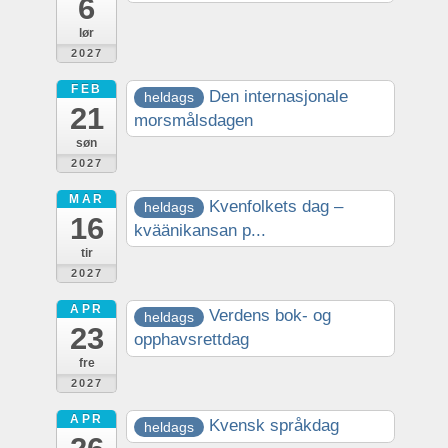
6
lør
2027
FEB
Den internasjonale
heldags
21
morsmålsdagen
søn
2027
MAR
Kvenfolkets dag –
heldags
16
kväänikansan p...
tir
2027
APR
Verdens bok- og
heldags
23
opphavsrettdag
fre
2027
APR
Kvensk språkdag
heldags
26