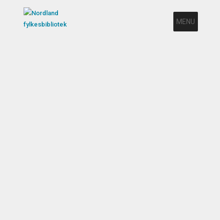
MENU
https://bibliotek.nfk.no/calendar/
Arrangementer –
Kompetansebank (bibliotekutvikling.no)