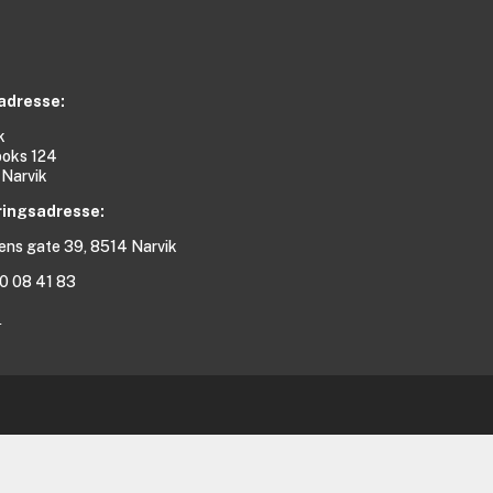
adresse:
k
boks 124
Narvik
ringsadresse:
ns gate 39, 8514 Narvik
90 08 41 83
t