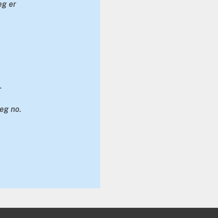
eg er
.
eg no.