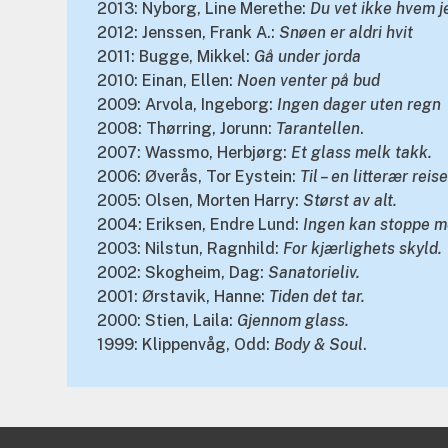
2013: Nyborg, Line Merethe:
Du vet ikke hvem j
2012: Jenssen, Frank A.:
Snøen er aldri hvit
2011: Bugge, Mikkel:
Gå under jorda
2010: Einan, Ellen:
Noen venter på bud
2009: Arvola, Ingeborg:
Ingen dager uten regn
2008: Thørring, Jorunn:
Tarantellen
.
2007: Wassmo, Herbjørg:
Et glass melk takk.
2006: Øverås, Tor Eystein:
Til – en litterær reise
2005: Olsen, Morten Harry:
Størst av alt.
2004: Eriksen, Endre Lund:
Ingen kan stoppe m
2003: Nilstun, Ragnhild:
For kjærlighets skyld.
2002: Skogheim, Dag:
Sanatorieliv.
2001: Ørstavik, Hanne:
Tiden det tar.
2000: Stien, Laila:
Gjennom glass.
1999: Klippenvåg, Odd:
Body & Soul
.