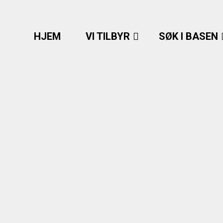
HJEM
VI TILBYR
SØK I BASEN
Prisen støttes av Ark Mo
entrum, avd. Nord-Norge.