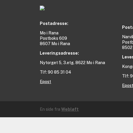
Postadresse:
Post
Mo i Rana
Narvi
Postboks 609
Post
8607 Mo i Rana
8502 
Leveringsadresse:
Leve
Nytorget 5, 3.etg. 8622 Mo i Rana
Konge
Tlf: 90 85 31 04
Tlf: 
Epost
Epos
En side fra
Webløft