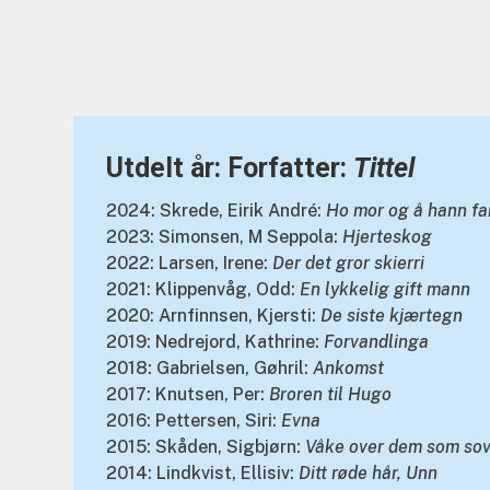
Utdelt år: Forfatter:
Tittel
2024: Skrede, Eirik André:
Ho mor og å hann f
2023: Simonsen, M Seppola:
Hjerteskog
2022: Larsen, Irene:
Der det gror skierri
2021: Klippenvåg, Odd:
En lykkelig gift mann
2020: Arnfinnsen, Kjersti:
De siste kjærtegn
2019: Nedrejord, Kathrine:
Forvandlinga
2018: Gabrielsen, Gøhril:
Ankomst
2017: Knutsen, Per:
Broren til Hugo
2016: Pettersen, Siri:
Evna
2015: Skåden, Sigbjørn:
Våke over dem som so
2014: Lindkvist, Ellisiv:
Ditt røde hår, Unn