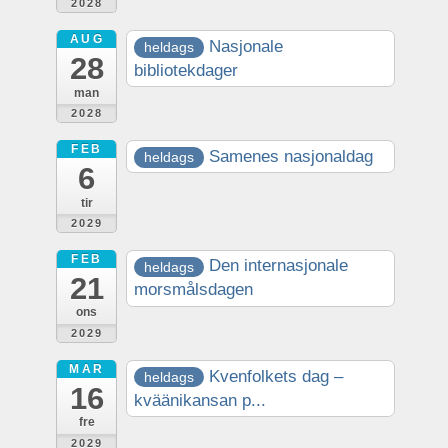
2028
AUG
Nasjonale
heldags
28
bibliotekdager
man
2028
FEB
Samenes nasjonaldag
heldags
6
tir
2029
FEB
Den internasjonale
heldags
21
morsmålsdagen
ons
2029
MAR
Kvenfolkets dag –
heldags
16
kväänikansan p...
fre
2029