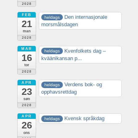
2028
FEB
Den internasjonale
heldags
21
morsmålsdagen
man
2028
MAR
Kvenfolkets dag –
heldags
16
kväänikansan p...
tor
2028
APR
Verdens bok- og
heldags
23
opphavsrettdag
søn
2028
APR
Kvensk språkdag
heldags
26
ons