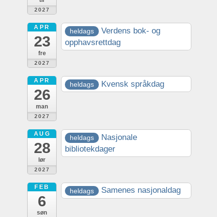
tir
2027
APR
Verdens bok- og
heldags
23
opphavsrettdag
fre
2027
APR
Kvensk språkdag
heldags
26
man
2027
AUG
Nasjonale
heldags
28
bibliotekdager
lør
2027
FEB
Samenes nasjonaldag
heldags
6
søn