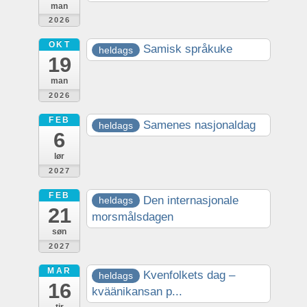
man
2026
OKT
Samisk språkuke
heldags
19
man
2026
FEB
Samenes nasjonaldag
heldags
6
lør
2027
FEB
Den internasjonale
heldags
21
morsmålsdagen
søn
2027
MAR
Kvenfolkets dag –
heldags
16
kväänikansan p...