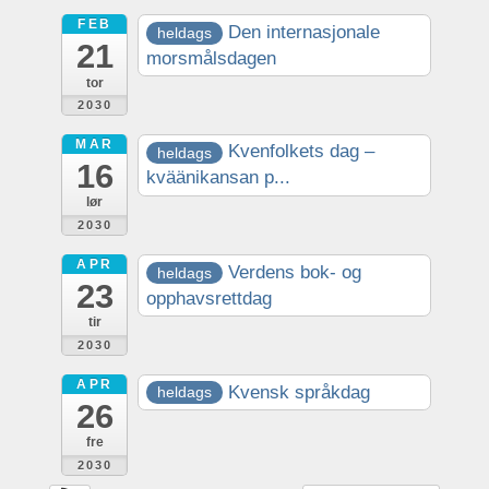
FEB
Den internasjonale
heldags
21
morsmålsdagen
tor
2030
MAR
Kvenfolkets dag –
heldags
16
kväänikansan p...
lør
2030
APR
Verdens bok- og
heldags
23
opphavsrettdag
tir
2030
APR
Kvensk språkdag
heldags
26
fre
2030