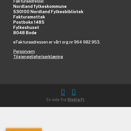
Fakturaadresse:
Nordland fylkeskommune
530100 Nordland Fylkesbibliotek
Fakturamottak
Postboks 1485
Fylkeshuset
8048 Bodø
eFakturaadressen er vårt org.nr 964 982 953.
Personvern
Tilgjengelighetserklæring
En side fra
Webløft