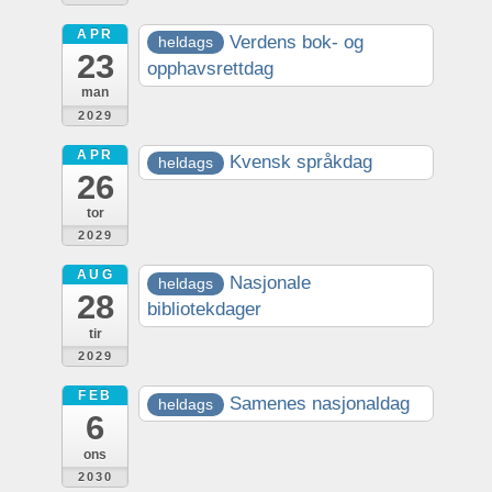
APR
Verdens bok- og
heldags
23
opphavsrettdag
man
2029
APR
Kvensk språkdag
heldags
26
tor
2029
AUG
Nasjonale
heldags
28
bibliotekdager
tir
2029
FEB
Samenes nasjonaldag
heldags
6
ons
2030