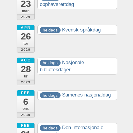
23
opphavsrettdag
man
2029
APR
Kvensk språkdag
heldags
26
tor
2029
AUG
Nasjonale
heldags
28
bibliotekdager
tir
2029
FEB
Samenes nasjonaldag
heldags
6
ons
2030
FEB
Den internasjonale
heldags