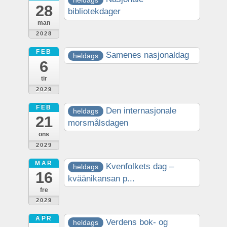
28
bibliotekdager
man
2028
FEB
Samenes nasjonaldag
heldags
6
tir
2029
FEB
Den internasjonale
heldags
21
morsmålsdagen
ons
2029
MAR
Kvenfolkets dag –
heldags
16
kväänikansan p...
fre
2029
APR
Verdens bok- og
heldags