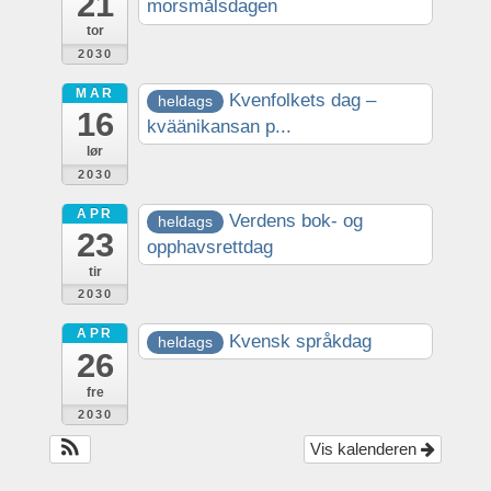
21
morsmålsdagen
tor
2030
MAR
Kvenfolkets dag –
heldags
16
kväänikansan p...
lør
2030
APR
Verdens bok- og
heldags
23
opphavsrettdag
tir
2030
APR
Kvensk språkdag
heldags
26
fre
2030
Vis kalenderen