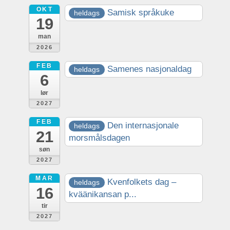
OKT
Samisk språkuke
heldags
19
man
2026
FEB
Samenes nasjonaldag
heldags
6
lør
2027
FEB
Den internasjonale
heldags
21
morsmålsdagen
søn
2027
MAR
Kvenfolkets dag –
heldags
16
kväänikansan p...
tir
2027