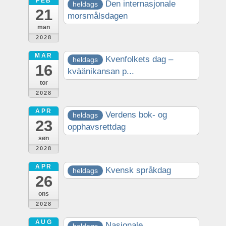
FEB
Den internasjonale
heldags
21
morsmålsdagen
man
2028
MAR
Kvenfolkets dag –
heldags
16
kväänikansan p...
tor
2028
APR
Verdens bok- og
heldags
23
opphavsrettdag
søn
2028
APR
Kvensk språkdag
heldags
26
ons
2028
AUG
Nasjonale
heldags