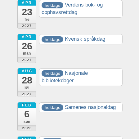
APR
Verdens bok- og
heldags
23
opphavsrettdag
fre
2027
APR
Kvensk språkdag
heldags
26
man
2027
AUG
Nasjonale
heldags
28
bibliotekdager
lør
2027
FEB
Samenes nasjonaldag
heldags
6
søn
2028