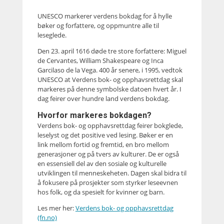
UNESCO markerer verdens bokdag for å hylle
bøker og forfattere, og oppmuntre alle til
leseglede.
Den 23. april 1616 døde tre store forfattere: Miguel
de Cervantes, William Shakespeare og Inca
Garcilaso de la Vega. 400 år senere, i 1995, vedtok
UNESCO at Verdens bok- og opphavsrettdag skal
markeres på denne symbolske datoen hvert år. I
dag feirer over hundre land verdens bokdag.
Hvorfor markeres bokdagen?
Verdens bok- og opphavsrettdag feirer bokglede,
leselyst og det positive ved lesing. Bøker er en
link mellom fortid og fremtid, en bro mellom
generasjoner og på tvers av kulturer. De er også
en essensiell del av den sosiale og kulturelle
utviklingen til menneskeheten. Dagen skal bidra til
å fokusere på prosjekter som styrker leseevnen
hos folk, og da spesielt for kvinner og barn.
Les mer her:
Verdens bok- og opphavsrettdag
(fn.no)