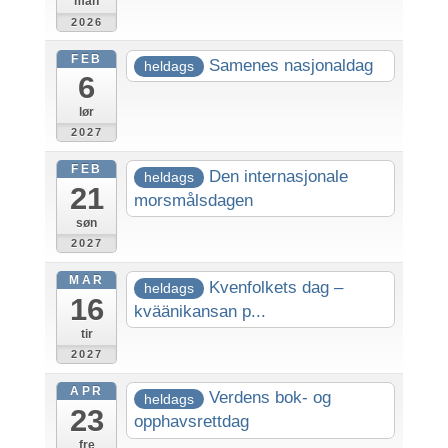
man
2026
FEB
Samenes nasjonaldag
heldags
6
lør
2027
FEB
Den internasjonale
heldags
21
morsmålsdagen
søn
2027
MAR
Kvenfolkets dag –
heldags
16
kväänikansan p...
tir
2027
APR
Verdens bok- og
heldags
23
opphavsrettdag
fre