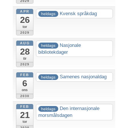
2029
APR
Kvensk språkdag
heldags
26
tor
2029
AUG
Nasjonale
heldags
28
bibliotekdager
tir
2029
FEB
Samenes nasjonaldag
heldags
6
ons
2030
FEB
Den internasjonale
heldags
21
morsmålsdagen
tor
2030