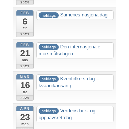
2028
FEB
Samenes nasjonaldag
heldags
6
tir
2029
FEB
Den internasjonale
heldags
21
morsmålsdagen
ons
2029
MAR
Kvenfolkets dag –
heldags
16
kväänikansan p...
fre
2029
APR
Verdens bok- og
heldags
23
opphavsrettdag
man