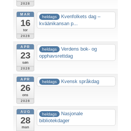
2028
MAR
Kvenfolkets dag –
heldags
16
kväänikansan p...
tor
2028
APR
Verdens bok- og
heldags
23
opphavsrettdag
søn
2028
APR
Kvensk språkdag
heldags
26
ons
2028
AUG
Nasjonale
heldags
28
bibliotekdager
man