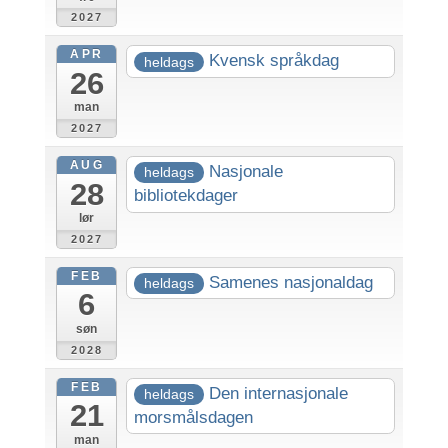
2027
APR
Kvensk språkdag
heldags
26
man
2027
AUG
Nasjonale
heldags
28
bibliotekdager
lør
2027
FEB
Samenes nasjonaldag
heldags
6
søn
2028
FEB
Den internasjonale
heldags
21
morsmålsdagen
man