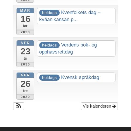
MAR
Kvenfolkets dag –
heldags
16
kväänikansan p...
lør
2030
APR
Verdens bok- og
heldags
23
opphavsrettdag
tir
2030
APR
Kvensk språkdag
heldags
26
fre
2030
Vis kalenderen