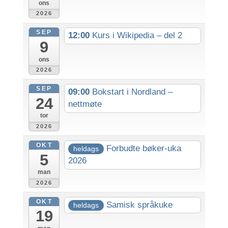
ons
2026
SEP
12:00
Kurs i Wikipedia – del 2
9
ons
2026
SEP
09:00
Bokstart i Nordland –
24
nettmøte
tor
2026
OKT
Forbudte bøker-uka
heldags
5
2026
man
2026
OKT
Samisk språkuke
heldags
19