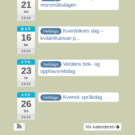
21
morsmålsdagen
tor
2030
MAR
Kvenfolkets dag –
heldags
16
kväänikansan p...
lør
2030
APR
Verdens bok- og
heldags
23
opphavsrettdag
tir
2030
APR
Kvensk språkdag
heldags
26
fre
2030
Vis kalenderen