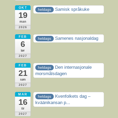
OKT
Samisk språkuke
heldags
19
man
2026
FEB
Samenes nasjonaldag
heldags
6
lør
2027
FEB
Den internasjonale
heldags
21
morsmålsdagen
søn
2027
MAR
Kvenfolkets dag –
heldags
16
kväänikansan p...
tir
2027