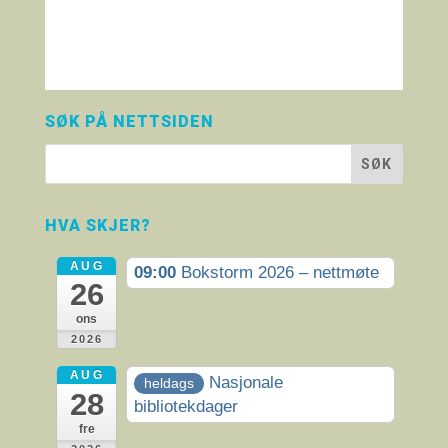
SØK PÅ NETTSIDEN
HVA SKJER?
AUG
09:00
Bokstorm 2026 – nettmøte
26
ons
2026
AUG
Nasjonale
heldags
28
bibliotekdager
fre