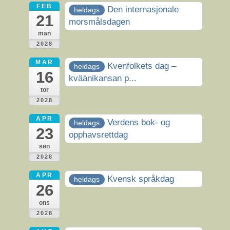
FEB
Den internasjonale
heldags
21
morsmålsdagen
man
2028
MAR
Kvenfolkets dag –
heldags
16
kväänikansan p...
tor
2028
APR
Verdens bok- og
heldags
23
opphavsrettdag
søn
2028
APR
Kvensk språkdag
heldags
26
ons
2028