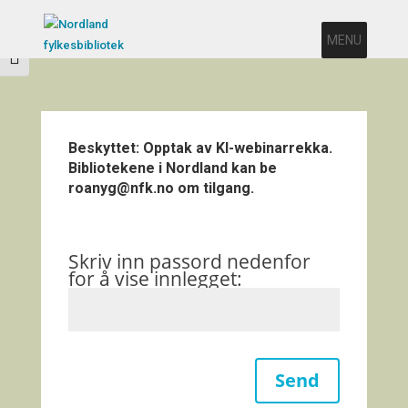
Veksle høykontrast
MENU
Veksle skriftstørrelse
Beskyttet: Opptak av KI-webinarrekka.
Bibliotekene i Nordland kan be
roanyg@nfk.no om tilgang.
Skriv inn passord nedenfor
for å vise innlegget:
Send