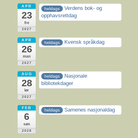
APR
Verdens bok- og
heldags
23
opphavsrettdag
fre
2027
APR
Kvensk språkdag
heldags
26
man
2027
AUG
Nasjonale
heldags
28
bibliotekdager
lør
2027
FEB
Samenes nasjonaldag
heldags
6
søn
2028