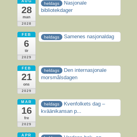
AUG
Nasjonale
heldags
28
bibliotekdager
man
2028
FEB
Samenes nasjonaldag
heldags
6
tir
2029
FEB
Den internasjonale
heldags
21
morsmålsdagen
ons
2029
MAR
Kvenfolkets dag –
heldags
16
kväänikansan p...
fre
2029
APR