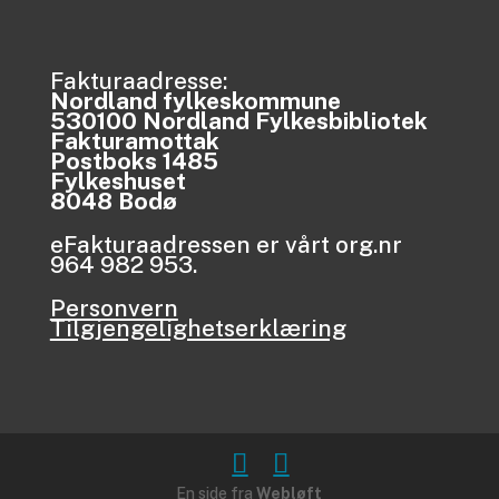
Fakturaadresse:
Nordland fylkeskommune
530100 Nordland Fylkesbibliotek
Fakturamottak
Postboks 1485
Fylkeshuset
8048 Bodø
eFakturaadressen er vårt org.nr
964 982 953.
Personvern
Tilgjengelighetserklæring
En side fra
Webløft