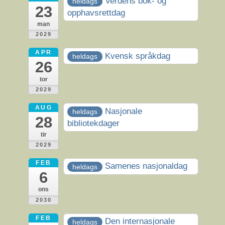
Verdens bok- og
heldags
23
opphavsrettdag
man
2029
APR
Kvensk språkdag
heldags
26
tor
2029
AUG
Nasjonale
heldags
28
bibliotekdager
tir
2029
FEB
Samenes nasjonaldag
heldags
6
ons
2030
FEB
Den internasjonale
heldags