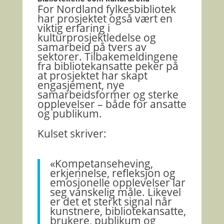
For
Nordland fylkesbibliotek
har prosjektet også vært en
viktig erfaring i
kulturprosjektledelse og
samarbeid på tvers av
sektorer. Tilbakemeldingene
fra bibliotekansatte peker på
at prosjektet har skapt
engasjement, nye
samarbeidsformer og sterke
opplevelser – både for ansatte
og publikum.
Kulset skriver:
«Kompetanseheving,
erkjennelse, refleksjon og
emosjonelle opplevelser lar
seg vanskelig måle. Likevel
er det et sterkt signal når
kunstnere, bibliotekansatte,
brukere, publikum og