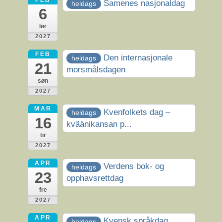
Samenes nasjonaldag
heldags
6
lør
2027
FEB
Den internasjonale
heldags
21
morsmålsdagen
søn
2027
MAR
Kvenfolkets dag –
heldags
16
kväänikansan p...
tir
2027
APR
Verdens bok- og
heldags
23
opphavsrettdag
fre
2027
APR
Kvensk språkdag
heldags