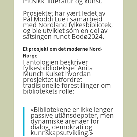
musikk, litteratur og kunst.
Prosjektet har vært ledet av
Pål Moddi Lue
i samarbeid
med
Nordland fylkesbibliotek
,
og ble utviklet som en del av
satsingen rundt
Bodø2024
.
Et prosjekt om det moderne Nord-
Norge
I antologien beskriver
fylkesbiblioteksjef
Anita
Munch Kulset
hvordan
prosjektet utfordret
tradisjonelle forestillinger om
bibliotekets rolle:
«Bibliotekene er ikke lenger
passive utlånsdepoter, men
dynamiske arenaer for
dialog, demokrati og
kunnskapsutvikling.»