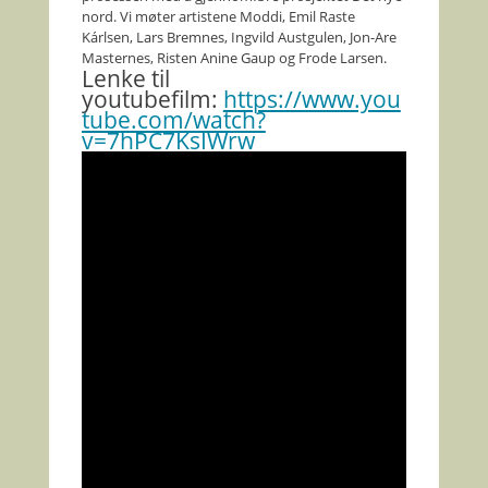
nord. Vi møter artistene Moddi, Emil Raste
Kárlsen, Lars Bremnes, Ingvild Austgulen, Jon-Are
Masternes, Risten Anine Gaup og Frode Larsen.
Lenke til
youtubefilm:
https://www.you
tube.com/watch?
v=7hPC7KsIWrw