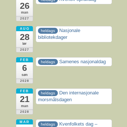
26
man
2027
AUG
Nasjonale
heldags
28
bibliotekdager
lør
2027
FEB
Samenes nasjonaldag
heldags
6
søn
2028
FEB
Den internasjonale
heldags
21
morsmålsdagen
man
2028
MAR
Kvenfolkets dag –
heldags