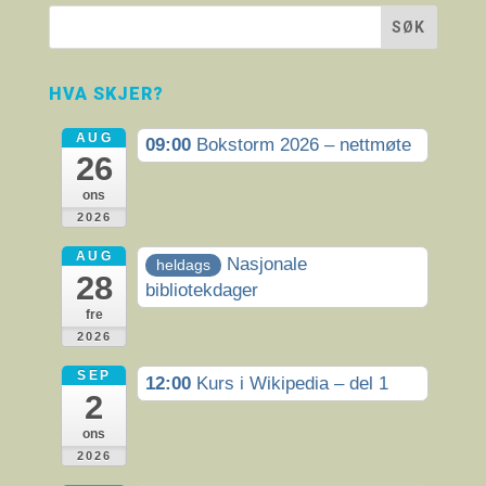
HVA SKJER?
AUG
09:00
Bokstorm 2026 – nettmøte
26
ons
2026
AUG
Nasjonale
heldags
28
bibliotekdager
fre
2026
SEP
12:00
Kurs i Wikipedia – del 1
2
ons
2026