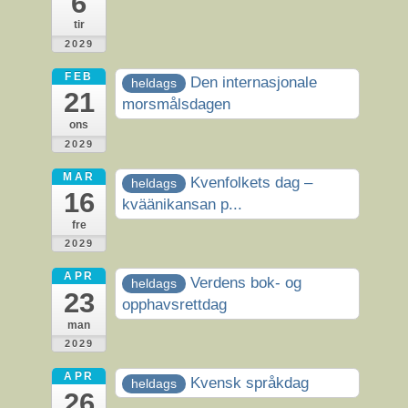
6
tir
2029
FEB
Den internasjonale
heldags
21
morsmålsdagen
ons
2029
MAR
Kvenfolkets dag –
heldags
16
kväänikansan p...
fre
2029
APR
Verdens bok- og
heldags
23
opphavsrettdag
man
2029
APR
Kvensk språkdag
heldags
26