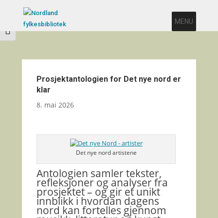
Veksle høykontrast
MENU
Veksle skriftstørrelse
Prosjektantologien for Det nye nord er
klar
8. mai 2026
Det nye nord artistene
Antologien samler tekster,
refleksjoner og analyser fra
prosjektet – og gir et unikt
innblikk i hvordan dagens
nord kan fortelles gjennom