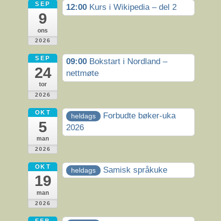
SEP
12:00
Kurs i Wikipedia – del 2
9
ons
2026
SEP
09:00
Bokstart i Nordland –
24
nettmøte
tor
2026
OKT
Forbudte bøker-uka
heldags
5
2026
man
2026
OKT
Samisk språkuke
heldags
19
man
2026
FEB