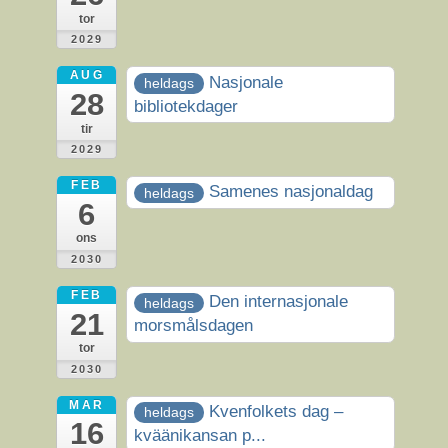
tor
2029
AUG
Nasjonale
heldags
28
bibliotekdager
tir
2029
FEB
Samenes nasjonaldag
heldags
6
ons
2030
FEB
Den internasjonale
heldags
21
morsmålsdagen
tor
2030
MAR
Kvenfolkets dag –
heldags
16
kväänikansan p...