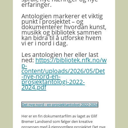
erfaringer.
Antologien markerer et viktig
punkt i prosjektet – og
dokumenterer hvordan kunst,
musikk og bibliotek sammen
kan bidra til å utforske hvem
vi er i nord i dag.
Les antologien her eller last
ned:
https://bibliotek.nfk.no/w
p-
content/uploads/2026/05/Det
-nye-nord-en-
prosjektantologi-2022-
2024.pdf
Det nye nord - en prosjektantologi 2022-2024
Her er en fin dokumentarfilm av laget av Eilif
Bremer Landsend som følger den kreative
prosessen med å gjennomføre prosjektet Det nye