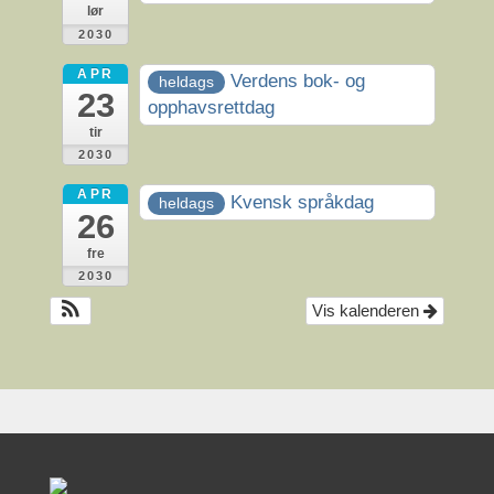
lør
2030
APR
Verdens bok- og
heldags
23
opphavsrettdag
tir
2030
APR
Kvensk språkdag
heldags
26
fre
2030
Vis kalenderen