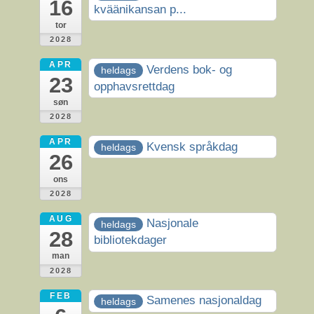
16
kväänikansan p...
tor
2028
APR
Verdens bok- og
heldags
23
opphavsrettdag
søn
2028
APR
Kvensk språkdag
heldags
26
ons
2028
AUG
Nasjonale
heldags
28
bibliotekdager
man
2028
FEB
Samenes nasjonaldag
heldags