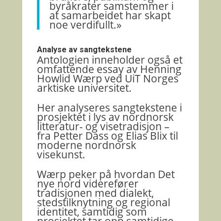
byråkrater samstemmer i
at samarbeidet har skapt
noe verdifullt.»
Analyse av sangtekstene
Antologien inneholder også et
omfattende essay av
Henning
Howlid Wærp
ved
UiT Norges
arktiske universitet
.
Her analyseres sangtekstene i
prosjektet i lys av nordnorsk
litteratur- og visetradisjon –
fra
Petter Dass
og
Elias Blix
til
moderne nordnorsk
visekunst.
Wærp peker på hvordan Det
nye nord viderefører
tradisjonen med dialekt,
stedstilknytning og regional
identitet, samtidig som