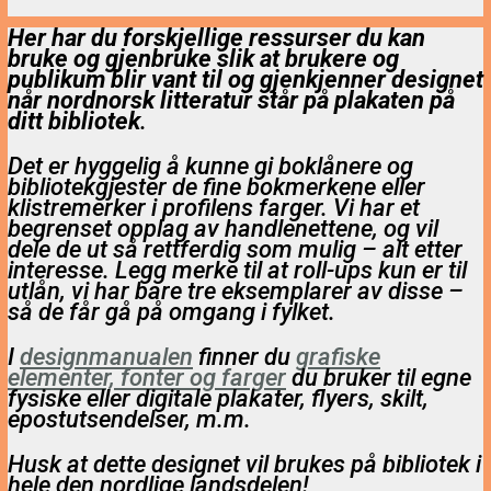
Her har du forskjellige ressurser du kan
bruke og gjenbruke slik at brukere og
publikum blir vant til og gjenkjenner designet
når nordnorsk litteratur står på plakaten på
ditt bibliotek
.
Det er hyggelig å kunne gi boklånere og
bibliotekgjester de fine bokmerkene eller
klistremerker i profilens farger. Vi har et
begrenset opplag av handlenettene, og vil
dele de ut så rettferdig som mulig – alt etter
interesse. Legg merke til at roll-ups kun er til
utlån, vi har bare tre eksemplarer av disse –
så de får gå på omgang i fylket.
I
designmanualen
finner du
grafiske
elementer, fonter og farger
du bruker til egne
fysiske eller digitale plakater, flyers, skilt,
epostutsendelser, m.m.
Husk at dette designet vil brukes på bibliotek i
hele den nordlige landsdelen!