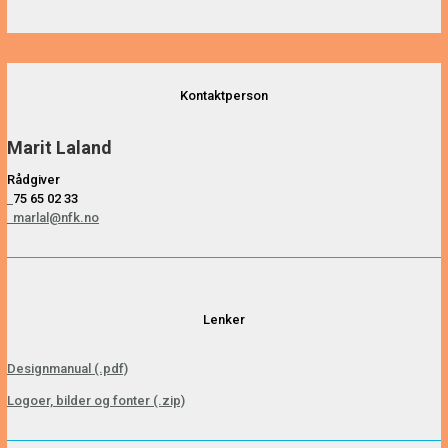
Kontaktperson
Marit Laland
Rådgiver
75 65 02 33
marlal@nfk.no
Lenker
Designmanual (.pdf)
Logoer, bilder og fonter (.zip)