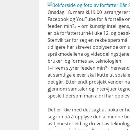
Onsdag 18. mars kl.19.00 arrangerer vi
Facebook og YouTube for å fortelle o
feeden min?» – om kunstig intellige
er på forfatterturné i uke 12, og besøke
Stenvik tar for seg en rekke spørsmål 
tidligere har skrevet opplysende om s
språkmodellene og videodelingstjenes
bruker, og formes av, teknologien.
I «Hvem styrer feeden min?» henvend
at samtlige elever skal kutte ut sosia
det går. Etter endt prosjekt vender ha
gjennom samtaler og intervjuer tegner 
spesielt dersom man aldri har opplevd
Det er ikke med det sagt at boka er 
seg inn på å opplyse den allmenne bef
av tjenester eid og drevet av teknol