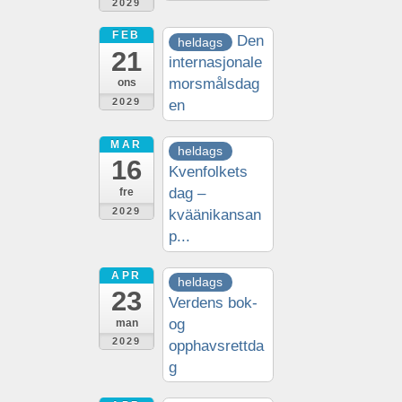
2029
FEB
Den
heldags
21
internasjonale
morsmålsdag
ons
2029
en
MAR
heldags
16
Kvenfolkets
dag –
fre
2029
kväänikansan
p...
APR
heldags
23
Verdens bok-
og
man
2029
opphavsrettda
g