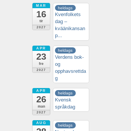
MAR
heldags
16
Kvenfolkets
dag –
tir
2027
kväänikansan
p...
APR
heldags
23
Verdens bok-
og
fre
2027
opphavsrettda
g
APR
heldags
26
Kvensk
språkdag
man
2027
AUG
heldags