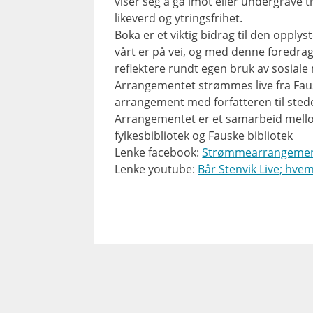
viser seg å gå imot eller undergrave t
likeverd og ytringsfrihet.
Boka er et viktig bidrag til den oppl
vårt er på vei, og med denne foredrags
reflektere rundt egen bruk av sosiale
Arrangementet strømmes live fra Fauske
arrangement med forfatteren til sted
Arrangementet er et samarbeid mell
fylkesbibliotek og Fauske bibliotek
Lenke facebook:
Strømmearrangement 
Lenke youtube:
Bår Stenvik Live; hve