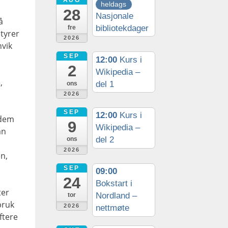
AUG
heldags
28
Nasjonale
å
bibliotekdager
fre
styrer
2026
nvik
SEP
12:00
Kurs i
2
n
Wikipedia –
,
del 1
ons
2026
SEP
12:00
Kurs i
 dem
9
Wikipedia –
an
del 2
ons
2026
en,
SEP
09:00
24
Bokstart i
ter
Nordland –
tor
bruk
2026
nettmøte
ftere