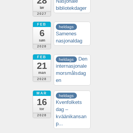
28
Nasjonale
bibliotekdager
lør
2027
FEB
heldags
6
Samenes
nasjonaldag
søn
2028
FEB
Den
heldags
21
internasjonale
morsmålsdag
man
2028
en
MAR
heldags
16
Kvenfolkets
dag –
tor
2028
kväänikansan
p...