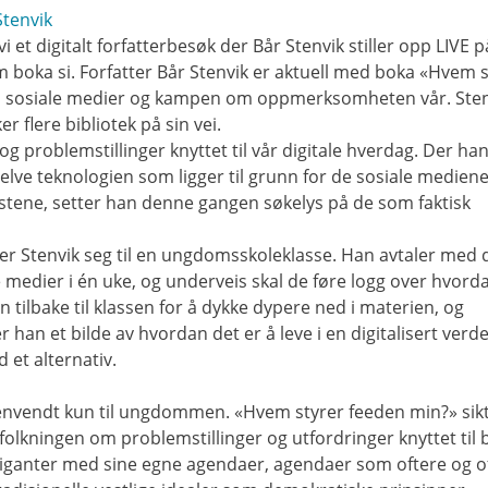
 et digitalt forfatterbesøk der Bår Stenvik stiller opp LIVE p
m boka si.
Forfatter Bår Stenvik er aktuell med boka «Hvem 
ns, sosiale medier og kampen om oppmerksomheten vår. Ste
r flere bibliotek på sin vei.
og problemstillinger knyttet til vår digitale hverdag. Der ha
elve teknologien som ligger til grunn for de sosiale mediene
tene, setter han denne gangen søkelys på de som faktisk
er Stenvik seg til en ungdomsskoleklasse. Han avtaler med
le medier i én uke, og underveis skal de føre logg over hvord
n tilbake til klassen for å dykke dypere ned i materien, og
han et bilde av hvordan det er å leve i en digitalisert verd
 et alternativ.
henvendt kun til ungdommen. «Hvem styrer feeden min?» sik
olkningen om problemstillinger og utfordringer knyttet til 
ogiganter med sine egne agendaer, agendaer som oftere og o