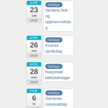
APR
heldags
23
Verdens bok-
og
søn
2028
opphavsrettda
g
APR
heldags
26
Kvensk
språkdag
ons
2028
AUG
heldags
28
Nasjonale
bibliotekdager
man
2028
FEB
heldags
6
Samenes
nasjonaldag
tir