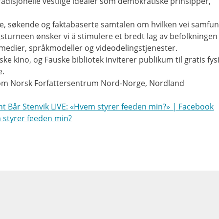
radisjonelle vestlige idealer som demokratiske prinsipper,
yste, søkende og faktabaserte samtalen om hvilken vei samfu
turneen ønsker vi å stimulere et bredt lag av befolkningen t
 medier, språkmodeller og videodelingstjenester.
 kino, og Fauske bibliotek inviterer publikum til gratis fys
e.
om Norsk Forfattersentrum Nord-Norge, Nordland
Bår Stenvik LIVE: «Hvem styrer feeden min?» | Facebook
m styrer feeden min?