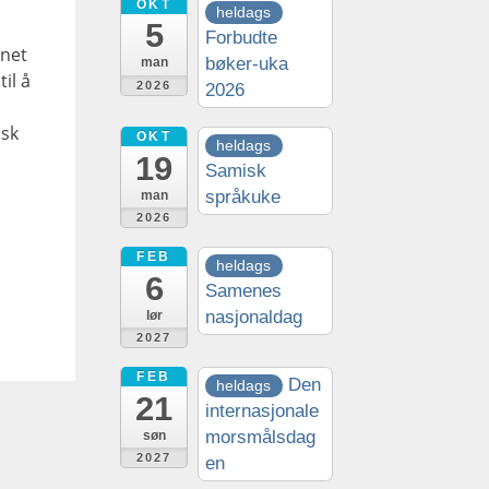
OKT
heldags
5
Forbudte
nnet
bøker-uka
man
il å
2026
2026
isk
OKT
heldags
19
Samisk
språkuke
man
2026
FEB
heldags
6
Samenes
nasjonaldag
lør
2027
FEB
Den
heldags
21
internasjonale
morsmålsdag
søn
2027
en