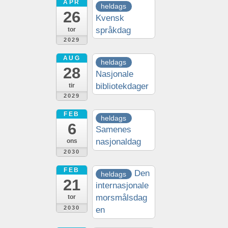
APR
heldags
26
Kvensk
språkdag
tor
2029
AUG
heldags
28
Nasjonale
bibliotekdager
tir
2029
FEB
heldags
6
Samenes
nasjonaldag
ons
2030
FEB
Den
heldags
21
internasjonale
morsmålsdag
tor
2030
en