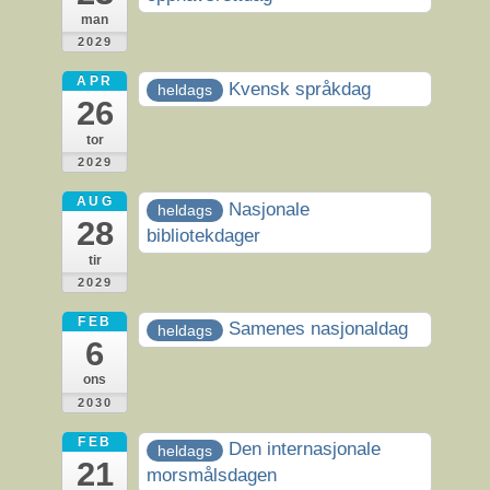
man
2029
APR
Kvensk språkdag
heldags
26
tor
2029
AUG
Nasjonale
heldags
28
bibliotekdager
tir
2029
FEB
Samenes nasjonaldag
heldags
6
ons
2030
FEB
Den internasjonale
heldags
21
morsmålsdagen