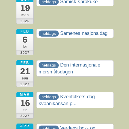
Samisk språkuke
heldags
19
man
2026
FEB
Samenes nasjonaldag
heldags
6
lør
2027
FEB
Den internasjonale
heldags
21
morsmålsdagen
søn
2027
MAR
Kvenfolkets dag –
heldags
16
kväänikansan p...
tir
2027
APR
Verdens bok- og
heldags