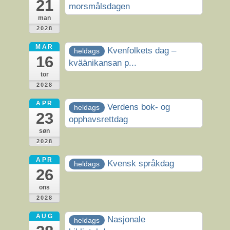
21
morsmålsdagen
man
2028
MAR
Kvenfolkets dag –
heldags
16
kväänikansan p...
tor
2028
APR
Verdens bok- og
heldags
23
opphavsrettdag
søn
2028
APR
Kvensk språkdag
heldags
26
ons
2028
AUG
Nasjonale
heldags