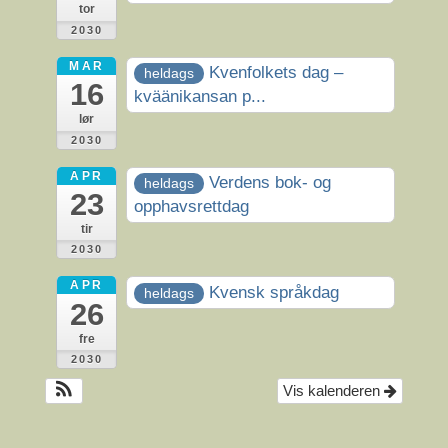
tor
2030
MAR
Kvenfolkets dag –
heldags
16
kväänikansan p...
lør
2030
APR
Verdens bok- og
heldags
23
opphavsrettdag
tir
2030
APR
Kvensk språkdag
heldags
26
fre
2030
Vis kalenderen