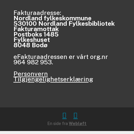
Fakturaadresse:
Nordland fylkeskommune
530100 Nordland Fylkesbibliotek
Fakturamottak
Postboks 1485
Fylkeshuset
8048 Bodø
eFakturaadressen er vårt org.nr
964 982 953.
Personvern
Tilgjengelighetserklæring
En side fra
Webløft