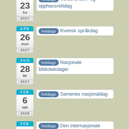
23
opphavsrettdag
fre
2027
APR
Kvensk språkdag
heldags
26
man
2027
AUG
Nasjonale
heldags
28
bibliotekdager
lør
2027
FEB
Samenes nasjonaldag
heldags
6
søn
2028
FEB
Den internasjonale
heldags