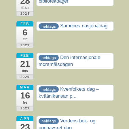
28
bibliotekdager
man
2028
FEB
Samenes nasjonaldag
heldags
6
tir
2029
FEB
Den internasjonale
heldags
21
morsmålsdagen
ons
2029
MAR
Kvenfolkets dag –
heldags
16
kväänikansan p...
fre
2029
APR
Verdens bok- og
heldags
23
opphavsrettdag