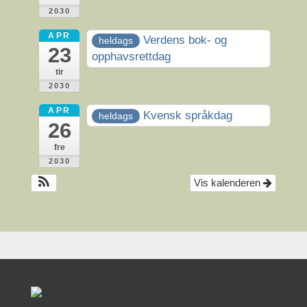
2030
APR
Verdens bok- og
heldags
23
opphavsrettdag
tir
2030
APR
Kvensk språkdag
heldags
26
fre
2030
Vis kalenderen