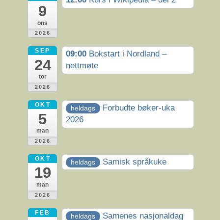
9
ons
2026
SEP
09:00
Bokstart i Nordland –
24
nettmøte
tor
2026
OKT
Forbudte bøker-uka
heldags
5
2026
man
2026
OKT
Samisk språkuke
heldags
19
man
2026
FEB
Samenes nasjonaldag
heldags