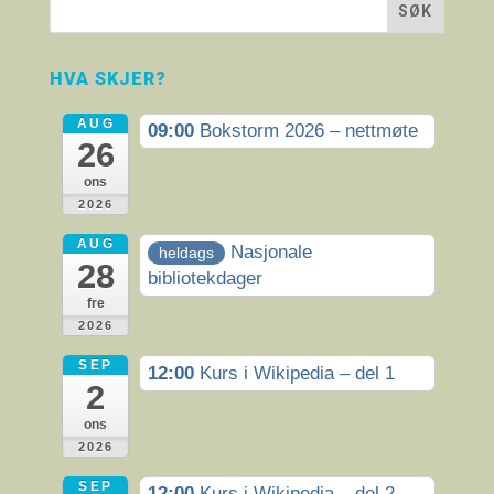
HVA SKJER?
AUG
09:00
Bokstorm 2026 – nettmøte
26
ons
2026
AUG
Nasjonale
heldags
28
bibliotekdager
fre
2026
SEP
12:00
Kurs i Wikipedia – del 1
2
ons
2026
SEP
12:00
Kurs i Wikipedia – del 2