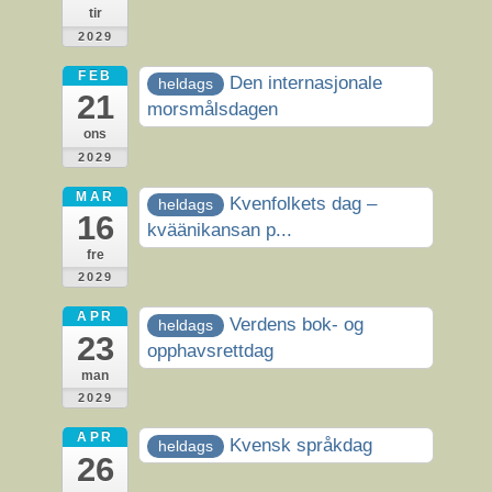
tir
2029
FEB
Den internasjonale
heldags
21
morsmålsdagen
ons
2029
MAR
Kvenfolkets dag –
heldags
16
kväänikansan p...
fre
2029
APR
Verdens bok- og
heldags
23
opphavsrettdag
man
2029
APR
Kvensk språkdag
heldags
26