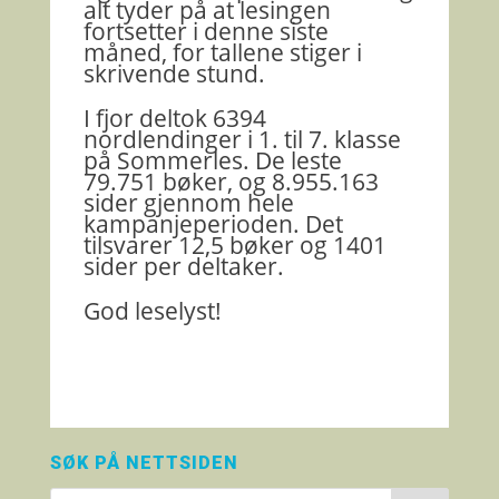
alt tyder på at lesingen
fortsetter i denne siste
måned, for tallene stiger i
skrivende stund.
I fjor deltok 6394
nordlendinger i 1. til 7. klasse
på Sommerles. De leste
79.751 bøker, og 8.955.163
sider gjennom hele
kampanjeperioden. Det
tilsvarer 12,5 bøker og 1401
sider per deltaker.
God leselyst!
SØK PÅ NETTSIDEN