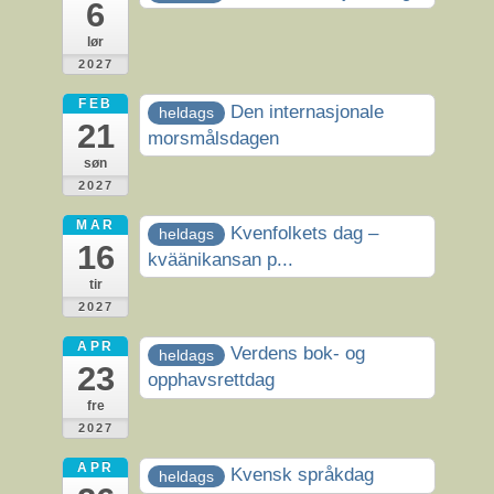
6
lør
2027
FEB
Den internasjonale
heldags
21
morsmålsdagen
søn
2027
MAR
Kvenfolkets dag –
heldags
16
kväänikansan p...
tir
2027
APR
Verdens bok- og
heldags
23
opphavsrettdag
fre
2027
APR
Kvensk språkdag
heldags