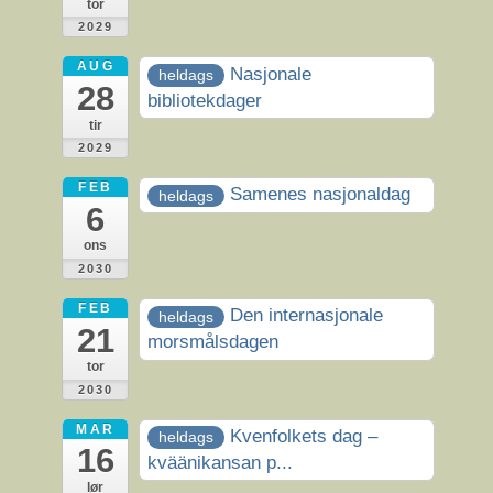
tor
2029
AUG
Nasjonale
heldags
28
bibliotekdager
tir
2029
FEB
Samenes nasjonaldag
heldags
6
ons
2030
FEB
Den internasjonale
heldags
21
morsmålsdagen
tor
2030
MAR
Kvenfolkets dag –
heldags
16
kväänikansan p...
lør