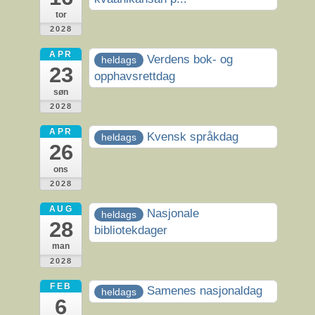
tor
2028
APR
Verdens bok- og
heldags
23
opphavsrettdag
søn
2028
APR
Kvensk språkdag
heldags
26
ons
2028
AUG
Nasjonale
heldags
28
bibliotekdager
man
2028
FEB
Samenes nasjonaldag
heldags
6