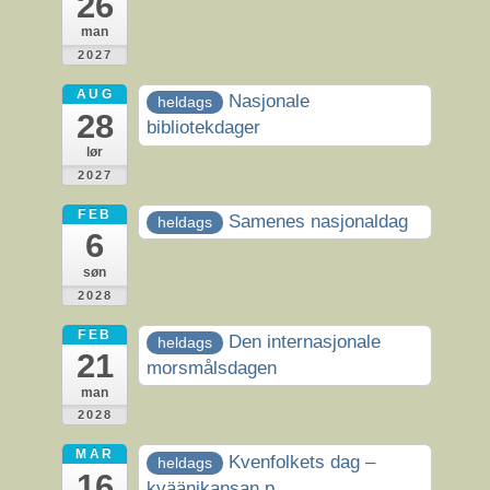
26
man
2027
AUG
Nasjonale
heldags
28
bibliotekdager
lør
2027
FEB
Samenes nasjonaldag
heldags
6
søn
2028
FEB
Den internasjonale
heldags
21
morsmålsdagen
man
2028
MAR
Kvenfolkets dag –
heldags
16
kväänikansan p...