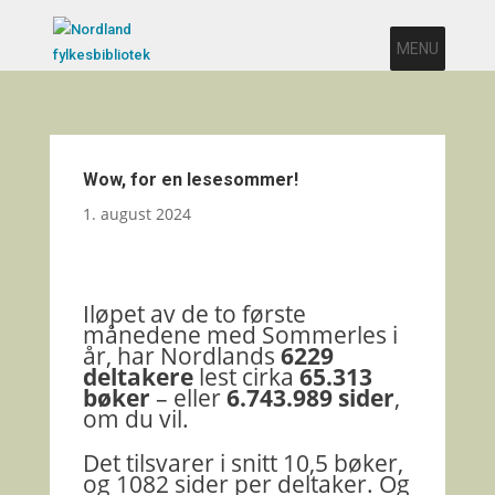
MENU
Wow, for en lesesommer!
1. august 2024
Iløpet av de to første
månedene med Sommerles i
år, har Nordlands
6229
deltakere
lest cirka
65.313
bøker
– eller
6.743.989 sider
,
om du vil.
Det tilsvarer i snitt 10,5 bøker,
og 1082 sider per deltaker. Og