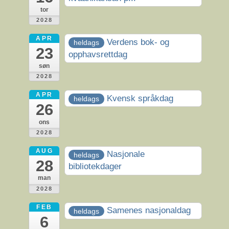
tor
2028
APR
Verdens bok- og
heldags
23
opphavsrettdag
søn
2028
APR
Kvensk språkdag
heldags
26
ons
2028
AUG
Nasjonale
heldags
28
bibliotekdager
man
2028
FEB
Samenes nasjonaldag
heldags
6