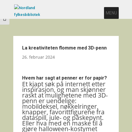
Veksle høykontrast
MENU
Veksle skriftstørrelse
La kreativiteten flomme med 3D-penn
26. februar 2024
Hvem har sagt at penner er for papir?
Et kjapt søk på internett etter
inspirasjon, og man skjønner
raskt at mulighetene med 3D-
penn er uendelige:
mobildeksel, nøkkelringer,
knapper, favorittfigurene fra
dataspill, jule- og påskepynt.
Eller hva med en maske til å
gjøre halloween-kostymet