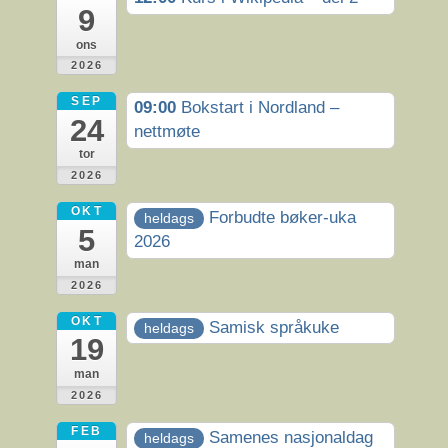
9
ons
2026
SEP
09:00
Bokstart i Nordland –
24
nettmøte
tor
2026
OKT
Forbudte bøker-uka
heldags
5
2026
man
2026
OKT
Samisk språkuke
heldags
19
man
2026
FEB
Samenes nasjonaldag
heldags