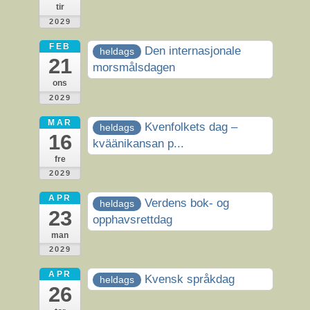
tir
2029
FEB
Den internasjonale
heldags
21
morsmålsdagen
ons
2029
MAR
Kvenfolkets dag –
heldags
16
kväänikansan p...
fre
2029
APR
Verdens bok- og
heldags
23
opphavsrettdag
man
2029
APR
Kvensk språkdag
heldags
26