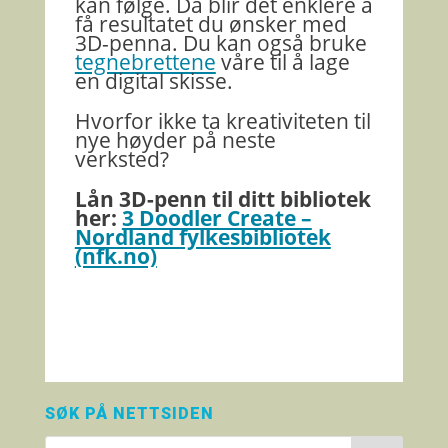
kan følge. Da blir det enklere å
få resultatet du ønsker med
3D-penna. Du kan også bruke
tegnebrettene
våre til å lage
en digital skisse.
Hvorfor ikke ta kreativiteten til
nye høyder på neste
verksted?
Lån 3D-penn til ditt bibliotek
her:
3 Doodler Create –
Nordland fylkesbibliotek
(nfk.no)
SØK PÅ NETTSIDEN