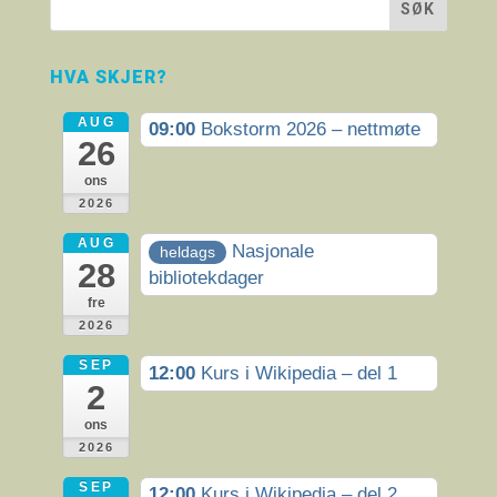
HVA SKJER?
AUG
09:00
Bokstorm 2026 – nettmøte
26
ons
2026
AUG
Nasjonale
heldags
28
bibliotekdager
fre
2026
SEP
12:00
Kurs i Wikipedia – del 1
2
ons
2026
SEP
12:00
Kurs i Wikipedia – del 2