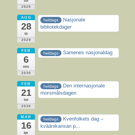
tor
2029
AUG
Nasjonale
heldags
28
bibliotekdager
tir
2029
FEB
Samenes nasjonaldag
heldags
6
ons
2030
FEB
Den internasjonale
heldags
21
morsmålsdagen
tor
2030
MAR
Kvenfolkets dag –
heldags
16
kväänikansan p...
lør