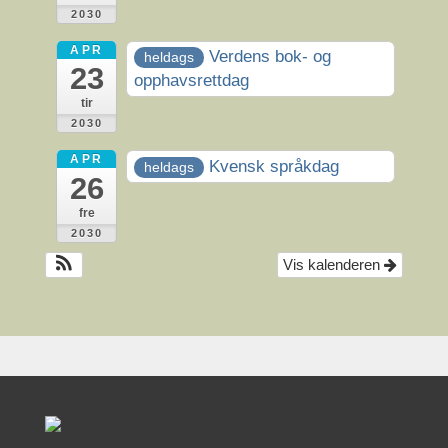
2030
APR
Verdens bok- og
heldags
23
opphavsrettdag
tir
2030
APR
Kvensk språkdag
heldags
26
fre
2030
Vis kalenderen