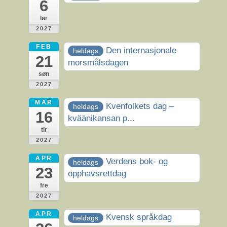
6
lør
2027
FEB
Den internasjonale
heldags
21
morsmålsdagen
søn
2027
MAR
Kvenfolkets dag –
heldags
16
kväänikansan p...
tir
2027
APR
Verdens bok- og
heldags
23
opphavsrettdag
fre
2027
APR
Kvensk språkdag
heldags