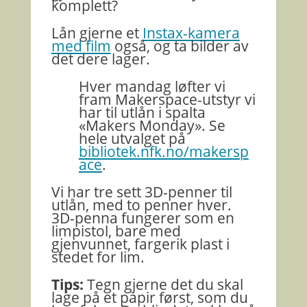
komplett?
Lån gjerne et
Instax-kamera
med film
også, og ta bilder av
det dere lager.
Hver mandag løfter vi
fram
Makerspace
-utstyr vi
har til utlån i spalta
«Makers
Monday
». Se
hele utvalget på
bibliotek.nfk.no/makersp
ace
.
Vi har tre sett 3D-penner til
utlån, med to penner hver.
3D-penna fungerer som en
limpistol, bare med
gjenvunnet, fargerik plast i
stedet for lim.
Tips:
Tegn gjerne det du skal
lage på et papir først, som du