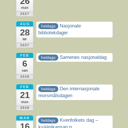
26
man
2027
AUG
Nasjonale
heldags
28
bibliotekdager
lør
2027
FEB
Samenes nasjonaldag
heldags
6
søn
2028
FEB
Den internasjonale
heldags
21
morsmålsdagen
man
2028
MAR
Kvenfolkets dag –
heldags
16
kväänikansan p...